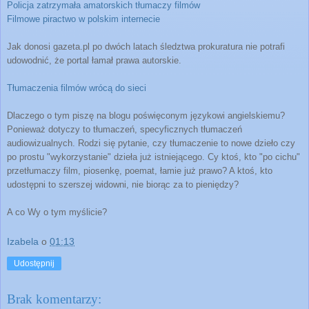
Policja zatrzymała amatorskich tłumaczy filmów
Filmowe piractwo w polskim internecie
Jak donosi gazeta.pl po dwóch latach śledztwa prokuratura nie potrafi
udowodnić, że portal łamał prawa autorskie.
Tłumaczenia filmów wrócą do sieci
Dlaczego o tym piszę na blogu poświęconym językowi angielskiemu?
Ponieważ dotyczy to tłumaczeń, specyficznych tłumaczeń
audiowizualnych. Rodzi się pytanie, czy tłumaczenie to nowe dzieło czy
po prostu "wykorzystanie" dzieła już istniejącego. Cy ktoś, kto "po cichu"
przetłumaczy film, piosenkę, poemat, łamie już prawo? A ktoś, kto
udostępni to szerszej widowni, nie biorąc za to pieniędzy?
A co Wy o tym myślicie?
Izabela
o
01:13
Udostępnij
Brak komentarzy: