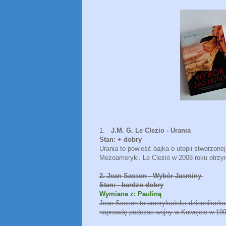
1.
J.M. G. Le Clezio - Urania
Stan: + dobry
Urania to powieść-bajka o utopii stworzo
Mezoameryki. Le Clezio w 2008 roku otrzy
2. Jean Sasson - Wybór Jasminy
Stan: - bardzo dobry
Wymiana z: Pauliną
Jean Sasson to amerykańska dziennikarka, 
naprawdę podczas wojny w Kuwejcie w 1990