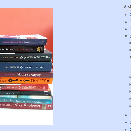
Arc
►
►
►
▼
►
►
►