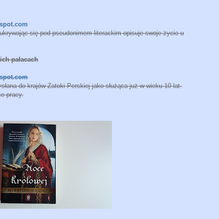
gspot.com
 ukrywając się pod pseudonimem literackim opisuje swoje życie u
kich pałacach
gspot.com
 wysłana do krajów Zatoki Perskiej jako służąca już w wieku 10 lat.
ce pracy.