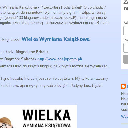
Z
ka Wymiana Książkowa - Przeczytaj i Podaj Dalej!" O co chodzi?
n
istę książek do inernetów i wymieniamy się nimi. Zdjęcia i opisy
 (ponad 100 blogerów zadeklarowało udział!), na instagramie (z
 blogerką czy instagramerką - dołączasz do wydarzenia na FB i tam
Ad
Wielka Wymiana Książkowa
 dzieje
>>>>
Im
ki z Łodzi
Magdalenę Erbel z
raz
Dagmarę Sobczak
http://www.socjopatka.pl/
nformacji i linki do innych blogów, na których można się wymieniać
.
ę fajne książki, których jeszcze nie czytałam. My tylko umawiamy
ienić i nawzajem wysyłamy sobie książki. Jedyny koszt, jaki
Nau
Na 
nauk
opi
Wyśw