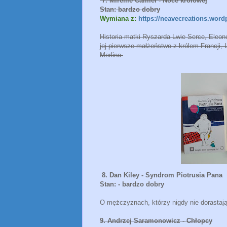
7. Mireille Calmel - Noce królowej
Stan: bardzo dobry
Wymiana z:
https://neavecreations.wor
Historia matki Ryszarda Lwie Serce, Eleonor
jej pierwsze małżeństwo z królem Francji,
Merlina.
8. Dan Kiley - Syndrom Piotrusia Pana
Stan: - bardzo dobry
O mężczyznach, którzy nigdy nie dorastają
9. Andrzej Saramonowicz - Chłopcy