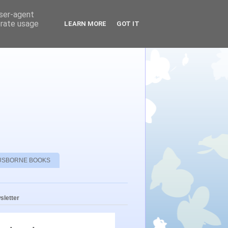
user-agent
erate usage
LEARN MORE
GOT IT
USBORNE BOOKS
sletter