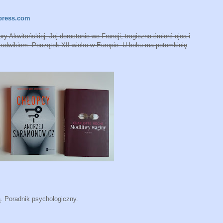
dpress.com
y Akwitańskiej. Jej dorastanie we Francji, tragiczna śmierć ojca i
 Ludwikiem. Początek XII wieku w Europie. U boku ma potomkinię
. Poradnik psychologiczny.