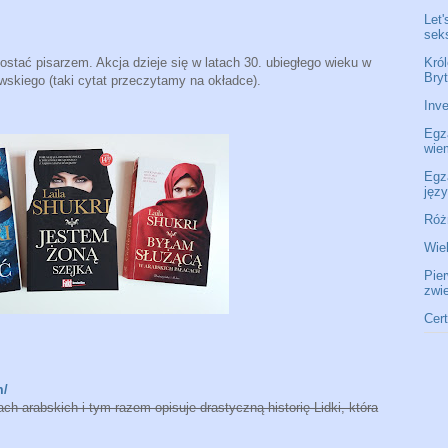
Let'
seks
Król
ostać pisarzem. Akcja dzieje się w latach 30. ubiegłego wieku w
Bryt
kiego (taki cytat przeczytamy na okładce).
Inve
Egz
wie
Egz
jęz
Róż
Wie
Pie
zwi
Cer
m/
ach arabskich i tym razem opisuje drastyczną historię Lidki, która