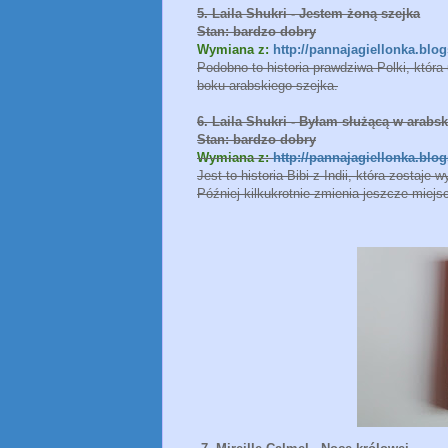
5. Laila Shukri - Jestem żoną szejka
Stan: bardzo dobry
Wymiana z:
http://pannajagiellonka.blo
Podobno to historia prawdziwa Polki, która
boku arabskiego szejka.
6. Laila Shukri - Byłam służącą w arabs
Stan: bardzo dobry
Wymiana z:
http://pannajagiellonka.blo
Jest to historia Bibi z Indii, która zostaje
Później kilkukrotnie zmienia jeszcze miejs