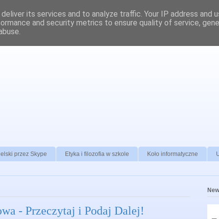
deliver its services and to analyze traffic. Your IP address and 
formance and security metrics to ensure quality of service, gen
abuse.
elski przez Skype
Etyka i filozofia w szkole
Koło informatyczne
New
a - Przeczytaj i Podaj Dalej!