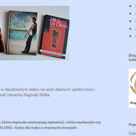
►
►
►
►
►
Blog
kul
nej w dwudziestym wieku na wzór dawnych społeczności
mał Literacką Nagrodę Nobla.
która napisała wstrząsają opowieść, która wydarzyła się
Pop
-1991. Tylko dla ludzi o mocnych nerwach.
Gdzi