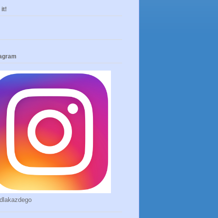
it!
tagram
dlakazdego