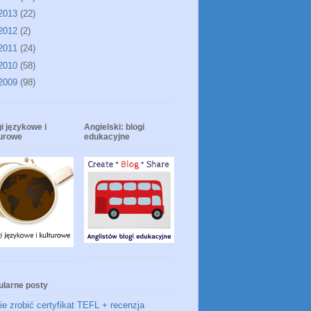
2013
(22)
2012
(2)
2011
(24)
2010
(58)
2009
(98)
i językowe i
Angielski: blogi
turowe
edukacyjne
ularne posty
e zrobić certyfikat TEFL + recenzja