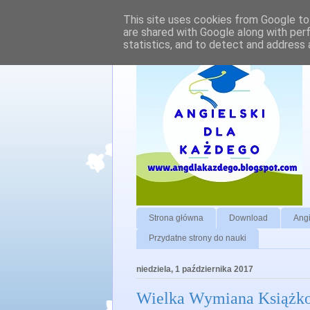
This site uses cookies from Google to 
are shared with Google along with per
statistics, and to detect and address 
Strona główna
Download
Angi
Przydatne strony do nauki
niedziela, 1 października 2017
Wielka Wymiana Książkow