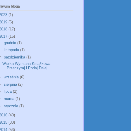
hiwum bloga
2023
(1)
2019
(5)
2018
(17)
2017
(15)
►
grudnia
(1)
►
listopada
(1)
▼
października
(1)
Wielka Wymiana Książkowa -
Przeczytaj i Podaj Dalej!
►
września
(6)
►
sierpnia
(2)
►
lipca
(2)
►
marca
(1)
►
stycznia
(1)
2016
(40)
2015
(30)
2014
(53)