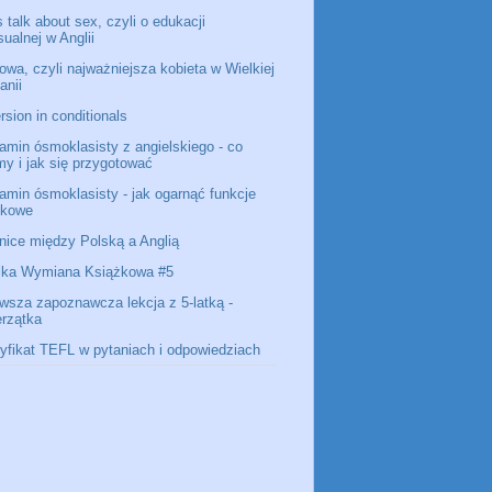
s talk about sex, czyli o edukacji
ualnej w Anglii
owa, czyli najważniejsza kobieta w Wielkiej
anii
rsion in conditionals
amin ósmoklasisty z angielskiego - co
my i jak się przygotować
amin ósmoklasisty - jak ogarnąć funkcje
ykowe
nice między Polską a Anglią
lka Wymiana Książkowa #5
rwsza zapoznawcza lekcja z 5-latką -
erzątka
tyfikat TEFL w pytaniach i odpowiedziach