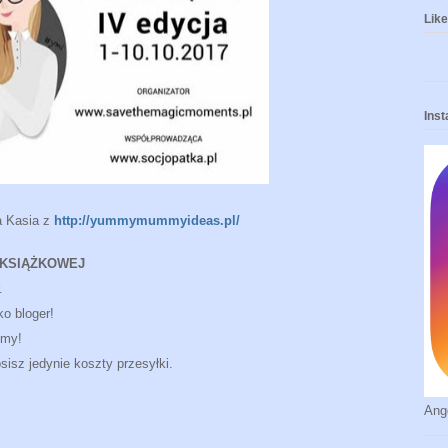
Like 
Ins
a Kasia z
http://yummymummyideas.pl/
 KSIĄŻKOWEJ
.
ko bloger!
emy!
isz jedynie koszty przesyłki.
Ang