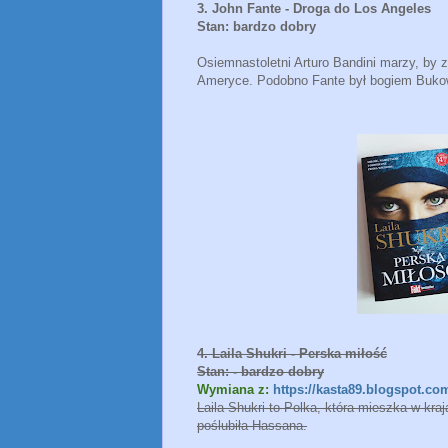
3. John Fante - Droga do Los Angeles
Stan: bardzo dobry
Osiemnastoletni Arturo Bandini marzy, by z
Ameryce. Podobno Fante był bogiem Bukows
4. Laila Shukri - Perska miłość
Stan: - bardzo dobry
Wymiana z:
https://kasta89.blogspot.co
Laila Shukri to Polka, która mieszka w kraj
poślubiła Hassana.