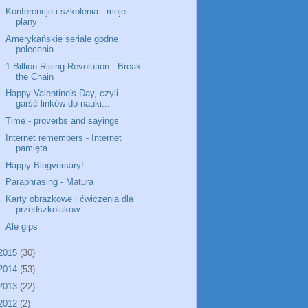
Konferencje i szkolenia - moje
plany
Amerykańskie seriale godne
polecenia
1 Billion Rising Revolution - Break
the Chain
Happy Valentine's Day, czyli
garść linków do nauki...
Time - proverbs and sayings
Internet remembers - Internet
pamięta
Happy Blogversary!
Paraphrasing - Matura
Karty obrazkowe i ćwiczenia dla
przedszkolaków
Ale gips
2015
(30)
2014
(53)
2013
(22)
2012
(2)