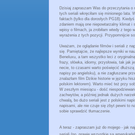
Dzisiaj zapraszam Was do przeczytania o 
tych seriali wkręciłam się minionego lata. W
faktach (tylko dla dorosłych PG18). Kiedyś
zdaniem mają one niepowtarzalny klimat i s
wpisy o filmach, ja zrobiłam wtedy z tego 
wyrażenia z tych pozycji. Przypomnijcie s
Uważam, że oglądanie filmów i seriali z n
się. Pamiętajcie, że najlepsze wyniki w na
Beneluxu, a tam wszystko leci z oryginaln
frazy, słówka, idiomy, przysłowia, tak jak j
necie, to czasami warto poświęcić dłuższą 
napisy po angielsku), a nie zagłuszane prz
znalazłam film Dzikie historie w języku hi
polskim lektorem). Warto mieć też przy so
W zeszłym miesiącu - dość niespodziewani
zachwytów, a później jednak dużych narzeka
chwalą, bo dużo seriali jest z polskimi nap
napisami, ale nie czuje się zbyt pewni to n
sobie sprawdzić tłumaczenie.
A teraz - zapraszam już do mojego - jak n
seriali (no, prawie wszystkie są amerykańsk