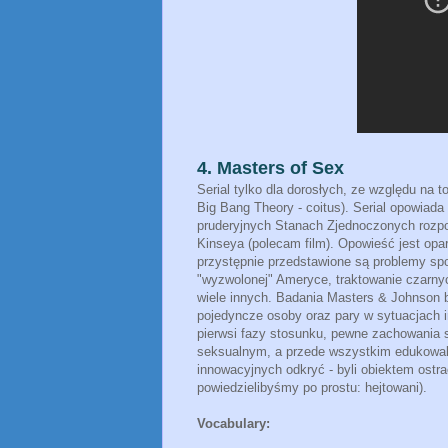
4. Masters of Sex
Serial tylko dla dorosłych, ze względu na t
Big Bang Theory - coitus). Serial opowiada 
pruderyjnych Stanach Zjednoczonych rozpoc
Kinseya (polecam film). Opowieść jest opar
przystępnie przedstawione są problemy spo
"wyzwolonej" Ameryce, traktowanie czarnyc
wiele innych. Badania Masters & Johnson
pojedyncze osoby oraz pary w sytuacjach i
pierwsi fazy stosunku, pewne zachowania 
seksualnym, a przede wszystkim edukowali
innowacyjnych odkryć - byli obiektem ostr
powiedzielibyśmy po prostu: hejtowani).
Vocabulary: