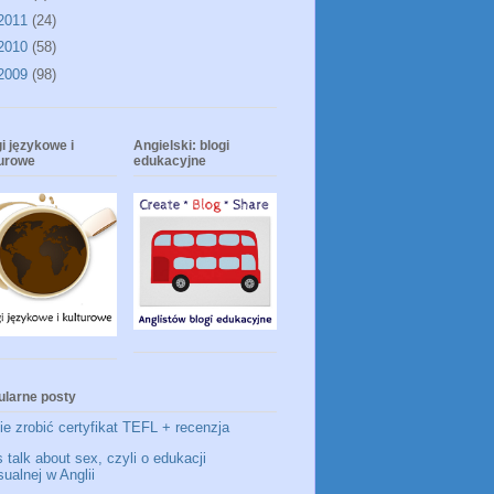
2011
(24)
2010
(58)
2009
(98)
i językowe i
Angielski: blogi
turowe
edukacyjne
ularne posty
e zrobić certyfikat TEFL + recenzja
s talk about sex, czyli o edukacji
ualnej w Anglii