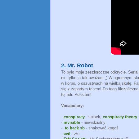
2
.
M
r. R
obot
To było moje zeszłoroczne odkrycie. Serial
nie tylko ja tak uważam ;) W ogromnym skró
w korpo, o oszustwach na wielką skalę. Fab
się z zapartym tchem! Do tego filozoficzna 
tej roli. Polecam!
Vocabulary:
-
conspiracy
- spisek,
conspiracy theory
-
invisible
- niewidzialny
-
to hack sb
- shakować kogoś
-
evil
- zło