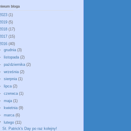
hiwum bloga
2023
(1)
2019
(5)
2018
(17)
2017
(15)
2016
(40)
►
grudnia
(3)
►
listopada
(2)
►
października
(2)
►
września
(2)
►
sierpnia
(1)
►
lipca
(2)
►
czerwca
(1)
►
maja
(1)
►
kwietnia
(9)
►
marca
(6)
▼
lutego
(11)
St. Patrick's Day po raz kolejny!