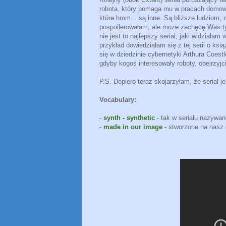
robota, który pomaga mu w pracach domowych
które hmm... są inne. Są bliższe ludziom, 
pospoilerowałam, ale może zachęcę Was tym
nie jest to najlepszy serial, jaki widziałam w
przykład dowiedziałam się z tej serii o ksi
się w dziedzinie cybernetyki Arthura Coest
gdyby kogoś interesowały roboty, obejrzyjci
P.S. Dopiero teraz skojarzyłam, że serial j
Vocabulary:
-
synth - synthetic
- tak w serialu nazywan
-
made in our image
- stworzone na nasz 