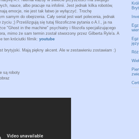
Król
, nauce, albo pracuje na infolinii. Jest jednak kilka robotów,
Bryt
mają emocje, nie jest tak łatwo je wyłączyć. Trochę
 samym do obejrzenia. Cały serial jest wart polecenia, jednak
Inve
 życiu ;) Prześlizgują się tutaj filozoficzne pytania o A.I., ja na
Egz
ążce "Ghost in the machine" psychiatry i filozofa specjalizującego
wie
lera, mimo że sam termin został stworzony przez Gilberta Ryle'a. A
Egz
e ten króciutki filmik:
youtube
jęz
est brytyjski. Mają piękny akcent. Ale w zestawieniu zostawiam :)
Róż
Wie
Pie
e są roboty
zwi
obraz
Cer