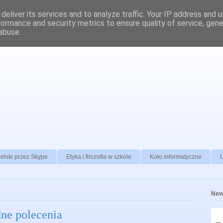
deliver its services and to analyze traffic. Your IP address and 
formance and security metrics to ensure quality of service, gen
abuse.
elski przez Skype
Etyka i filozofia w szkole
Koło informatyczne
New
ne polecenia