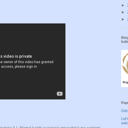
►
►
►
Blog
kul
Pop
Gdzi
Let'
seks
tematykę A.I. Niemal każdy w świecie przyszłości ma swojego