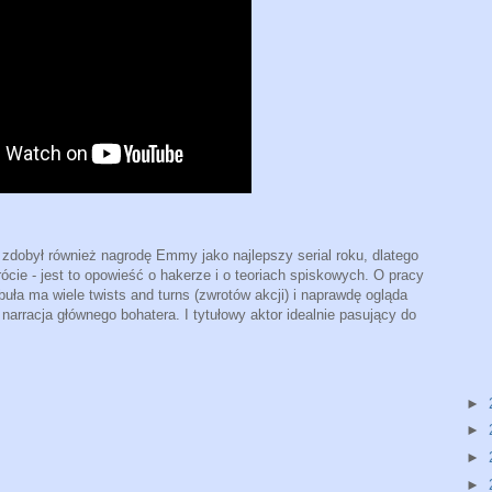
 zdobył również nagrodę Emmy jako najlepszy serial roku, dlatego
cie - jest to opowieść o hakerze i o teoriach spiskowych. O pracy
uła ma wiele twists and turns (zwrotów akcji) i naprawdę ogląda
narracja głównego bohatera. I tytułowy aktor idealnie pasujący do
►
►
►
►