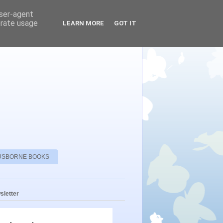
user-agent
erate usage
LEARN MORE
GOT IT
USBORNE BOOKS
sletter