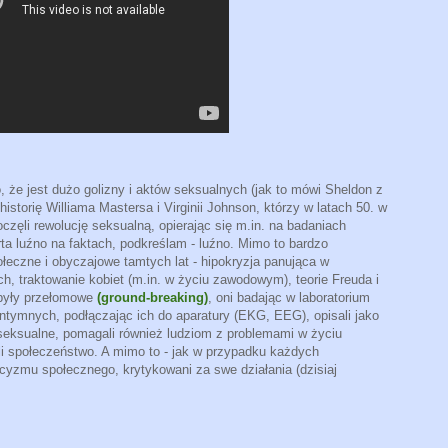
o, że jest dużo golizny i aktów seksualnych (jak to mówi Sheldon z
historię Williama Mastersa i Virginii Johnson, którzy w latach 50. w
zęli rewolucję seksualną, opierając się m.in. na badaniach
ta luźno na faktach, podkreślam - luźno. Mimo to bardzo
łeczne i obyczajowe tamtych lat - hipokryzja panująca w
h, traktowanie kobiet (m.in. w życiu zawodowym), teorie Freuda i
 były przełomowe
(ground-breaking)
, oni badając w laboratorium
ntymnych, podłączając ich do aparatury (EKG, EEG), opisali jako
seksualne, pomagali również ludziom z problemami w życiu
 społeczeństwo. A mimo to - jak w przypadku każdych
acyzmu społecznego, krytykowani za swe działania (dzisiaj