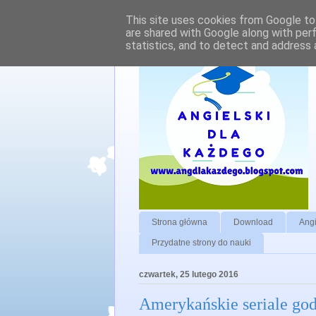
This site uses cookies from Google to 
are shared with Google along with per
statistics, and to detect and address 
Strona główna
Download
Angi
Przydatne strony do nauki
czwartek, 25 lutego 2016
Amerykańskie seriale god