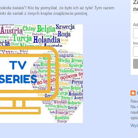
Z
ookoła świata"! Kto by pomyślał, że było ich aż tyle! Tym razem
n
inki do seriali z innych krajów znajdziecie poniżej.
Ad
Im
Nau
Na 
nauk
opi
Wyśw