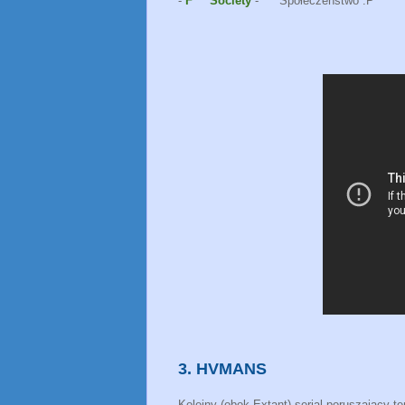
-
F*** Society
- *** Społeczeństwo :P
3. HVMANS
Kolejny (obok Extant) serial poruszający 