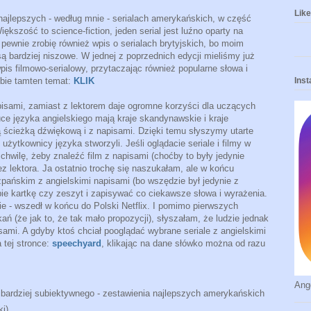
Like 
najlepszych - według mnie - serialach amerykańskich, w część
iększość to science-fiction, jeden serial jest luźno oparty na
 pewnie zrobię również wpis o serialach brytyjskich, bo moim
ą bardziej niszowe. W jednej z poprzednich edycji mieliśmy już
wpis filmowo-serialowy, przytaczając również popularne słowa i
obie tamten temat:
KLIK
Ins
apisami, zamiast z lektorem daje ogromne korzyści dla uczących
uce języka angielskiego mają kraje skandynawskie i kraje
ą ścieżką dźwiękową i z napisami. Dzięki temu słyszymy utarte
e użytkownicy języka stworzyli. Jeśli oglądacie seriale i filmy w
chwilę, żeby znaleźć film z napisami (choćby to były jedynie
ez lektora. Ja ostatnio trochę się naszukałam, ale w końcu
szpańskim z angielskimi napisami (bo wszędzie był jedynie z
bie kartkę czy zeszyt i zapisywać co ciekawsze słowa i wyrażenia.
e - wszedł w końcu do Polski Netflix. I pomimo pierwszych
ń (że jak to, że tak mało propozycji), słyszałam, że ludzie jednak
isami. A gdyby ktoś chciał pooglądać wybrane seriale z angielskimi
a tej stronce:
speechyard
, klikając na dane słówko można od razu
Ang
ajbardziej subiektywnego - zestawienia najlepszych amerykańskich
i).