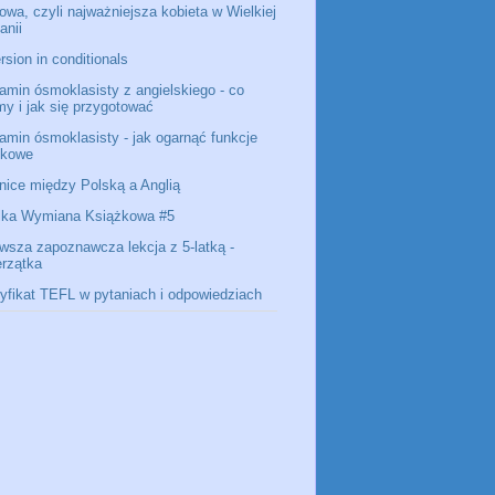
owa, czyli najważniejsza kobieta w Wielkiej
anii
rsion in conditionals
amin ósmoklasisty z angielskiego - co
my i jak się przygotować
amin ósmoklasisty - jak ogarnąć funkcje
ykowe
nice między Polską a Anglią
lka Wymiana Książkowa #5
rwsza zapoznawcza lekcja z 5-latką -
erzątka
tyfikat TEFL w pytaniach i odpowiedziach