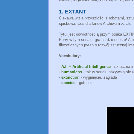
1
.
EXTANT
Ciekawa wizja przyszłości z robotami, sztuc
spiskowa. Coś dla fanów Archiwum X, ale n
Tytuł jest odwrotnością przymiotnika EXTI
Berry w tym serialu gra bardzo dobrze! A 
filozoficznych pytań o rozwój sztucznej inte
Vocabulary:
-
A.I. = Artificial Intelligence
- sztuczna in
-
humanichs
- tak w serialu nazywają się 
-
extinction
- wyginięcie, zagłada
-
species
- gatu
nek