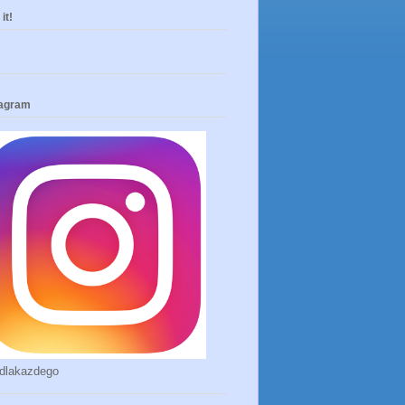
it!
tagram
dlakazdego