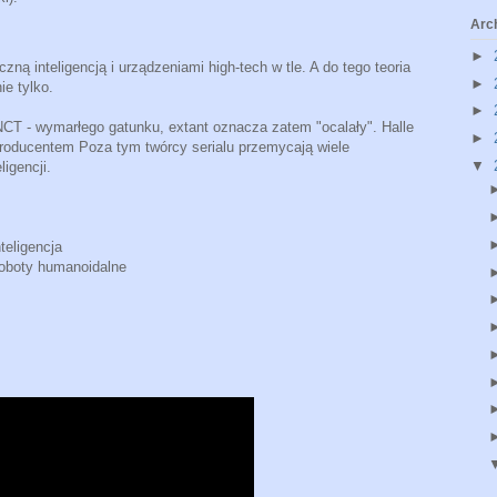
Arc
►
zną inteligencją i urządzeniami high-tech w tle. A do tego teoria
►
ie tylko.
►
NCT - wymarłego gatunku, extant oznacza zatem "ocalały". Halle
►
producentem Poza tym twórcy serialu przemycają wiele
▼
ligencji.
teligencja
roboty humanoidalne