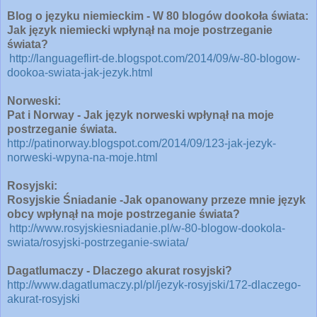
Blog o języku niemieckim - W 80 blogów dookoła świata:
Jak język niemiecki wpłynął na moje postrzeganie
świata?
http://languageflirt-de.blogspot.com/2014/09/w-80-blogow-
dookoa-swiata-jak-jezyk.html
Norweski:
Pat i Norway - Jak język norweski wpłynął na moje
postrzeganie świata.
http://patinorway.blogspot.com/2014/09/123-jak-jezyk-
norweski-wpyna-na-moje.html
Rosyjski:
Rosyjskie Śniadanie -Jak opanowany przeze mnie język
obcy wpłynął na moje postrzeganie świata?
http://www.rosyjskiesniadanie.pl/w-80-blogow-dookola-
swiata/rosyjski-postrzeganie-swiata/
Dagatlumaczy - Dlaczego akurat rosyjski?
http://www.dagatlumaczy.pl/pl/jezyk-rosyjski/172-dlaczego-
akurat-rosyjski