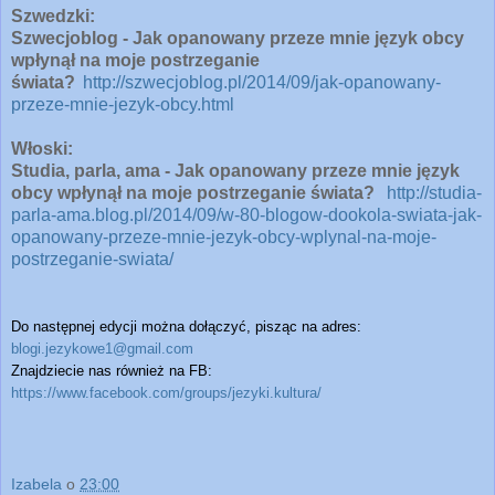
Szwedzki:
Szwecjoblog - Jak opanowany przeze mnie język obcy
wpłynął na moje postrzeganie
świata?
http://szwecjoblog.pl/2014/09/jak-opanowany-
przeze-mnie-jezyk-obcy.html
Włoski:
Studia, parla, ama - Jak opanowany przeze mnie język
obcy wpłynął na moje postrzeganie świata?
http://studia-
parla-ama.blog.pl/2014/09/w-80-blogow-dookola-swiata-jak-
opanowany-przeze-mnie-jezyk-obcy-wplynal-na-moje-
postrzeganie-swiata/
Do następnej edycji można dołączyć, pisząc na adres:
blogi.jezykowe1@gmail.com
Znajdziecie nas również na FB:
https://www.facebook.com/groups/jezyki.kultura/
Izabela
o
23:00