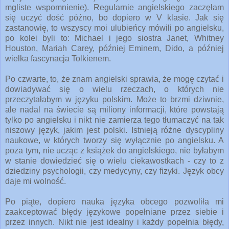
mgliste wspomnienie). Regularnie angielskiego zaczęłam
się uczyć dość późno, bo dopiero w V klasie. Jak się
zastanowię, to wszyscy moi ulubieńcy mówili po angielsku,
po kolei byli to: Michael i jego siostra Janet, Whitney
Houston, Mariah Carey, później Eminem, Dido, a później
wielka fascynacja Tolkienem.
Po czwarte, to, że znam angielski sprawia, że mogę czytać i
dowiadywać się o wielu rzeczach, o których nie
przeczytałabym w języku polskim. Może to brzmi dziwnie,
ale nadal na świecie są miliony informacji, które powstają
tylko po angielsku i nikt nie zamierza tego tłumaczyć na tak
niszowy język, jakim jest polski. Istnieją różne dyscypliny
naukowe, w których tworzy się wyłącznie po angielsku. A
poza tym, nie ucząc z książek do angielskiego, nie byłabym
w stanie dowiedzieć się o wielu ciekawostkach - czy to z
dziedziny psychologii, czy medycyny, czy fizyki. Język obcy
daje mi wolność.
Po piąte, dopiero nauka języka obcego pozwoliła mi
zaakceptować błędy językowe popełniane przez siebie i
przez innych. Nikt nie jest idealny i każdy popełnia błędy,