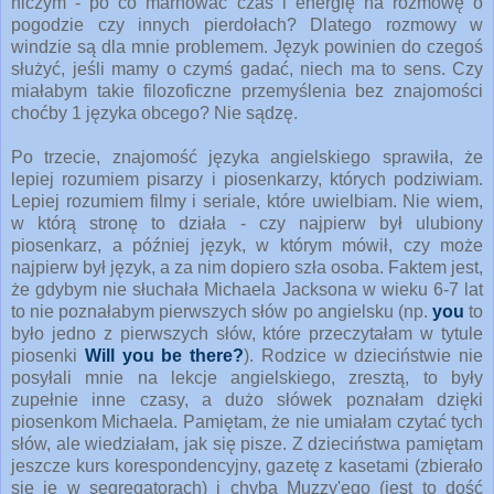
niczym - po co marnować czas i energię na rozmowę o
pogodzie czy innych pierdołach? Dlatego rozmowy w
windzie są dla mnie problemem. Język powinien do czegoś
służyć, jeśli mamy o czymś gadać, niech ma to sens. Czy
miałabym takie filozoficzne przemyślenia bez znajomości
choćby 1 języka obcego? Nie sądzę.
Po trzecie, znajomość języka angielskiego sprawiła, że
lepiej rozumiem pisarzy i piosenkarzy, których podziwiam.
Lepiej rozumiem filmy i seriale, które uwielbiam. Nie wiem,
w którą stronę to działa - czy najpierw był ulubiony
piosenkarz, a później język, w którym mówił, czy może
najpierw był język, a za nim dopiero szła osoba. Faktem jest,
że gdybym nie słuchała Michaela Jacksona w wieku 6-7 lat
to nie poznałabym pierwszych słów po angielsku (np.
you
to
było jedno z pierwszych słów, które przeczytałam w tytule
piosenki
Will you be there?
). Rodzice w dzieciństwie nie
posyłali mnie na lekcje angielskiego, zresztą, to były
zupełnie inne czasy, a dużo słówek poznałam dzięki
piosenkom Michaela. Pamiętam, że nie umiałam czytać tych
słów, ale wiedziałam, jak się pisze. Z dzieciństwa pamiętam
jeszcze kurs korespondencyjny, gazetę z kasetami (zbierało
się je w segregatorach) i chyba Muzzy'ego (jest to dość