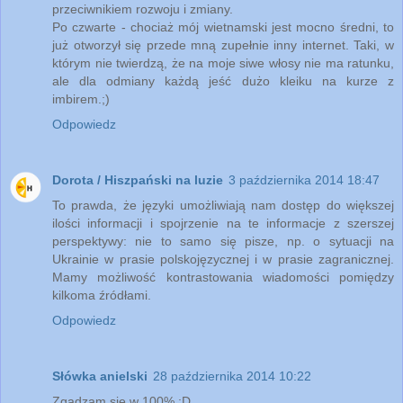
przeciwnikiem rozwoju i zmiany.
Po czwarte - chociaż mój wietnamski jest mocno średni, to
już otworzył się przede mną zupełnie inny internet. Taki, w
którym nie twierdzą, że na moje siwe włosy nie ma ratunku,
ale dla odmiany każdą jeść dużo kleiku na kurze z
imbirem.;)
Odpowiedz
Dorota / Hiszpański na luzie
3 października 2014 18:47
To prawda, że języki umożliwiają nam dostęp do większej
ilości informacji i spojrzenie na te informacje z szerszej
perspektywy: nie to samo się pisze, np. o sytuacji na
Ukrainie w prasie polskojęzycznej i w prasie zagranicznej.
Mamy możliwość kontrastowania wiadomości pomiędzy
kilkoma źródłami.
Odpowiedz
Słówka anielski
28 października 2014 10:22
Zgadzam się w 100% :D