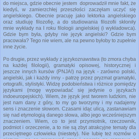
do miejsca, gdzie obecnie jestem doprowadził mnie fakt, że
kiedyś, w zamierzchłej przeszłości zaczęłam uczyć się
angielskiego. Obecnie pracuję jako lektorka angielskiego
oraz studiuję filozofię, a do studiowania filozofii skłoniły
mnie wykłady na I roku filologii angielskiej (i wykładowca).
Gdzie bym była, gdyby nie język angielski? Gdzie bym
pracowała? Tego nie wiem, ale na pewno byłoby to zupełnie
inne życie.
Po drugie, przez wykłady z językoznawstwa (to zmora chyba
na każdej filologii), gramatyki opisowej, historycznej i
jeszcze innych kursów (PNJA!) na język - zarówno polski,
angielski, jak i każdy inny - patrzę przez pryzmat gramatyki,
ortografii, stylistyki. Widzę podobieństwa i różnice pomiędzy
językami (mogę wypowiadać się jedynie o językach
indoeuropejskich). Wiem, że język jest tworem ludzkim, nie
jest nam dany z góry, to my go tworzymy i my nadajemy
sens i znaczenie słowom. Czasami idąc ulicą, zastanawiam
się nad etymologią danego słowa, albo jego wcześniejszym
znaczeniem. Wiem, co to jest przymiotnik, rzeczownik,
podmiot i orzeczenie, a to nie są zbyt atrakcyjne tematy dla
przeciętnego człowieka (niestety). Nie lubię też rozmów o