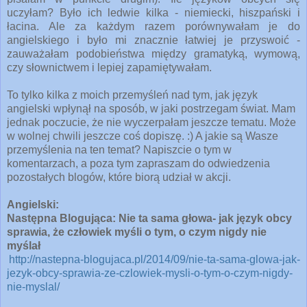
uczyłam? Było ich ledwie kilka - niemiecki, hiszpański i
łacina. Ale za każdym razem porównywałam je do
angielskiego i było mi znacznie łatwiej je przyswoić -
zauważałam podobieństwa między gramatyką, wymową,
czy słownictwem i lepiej zapamiętywałam.
To tylko kilka z moich przemyśleń nad tym, jak język
angielski wpłynął na sposób, w jaki postrzegam świat. Mam
jednak poczucie, że nie wyczerpałam jeszcze tematu. Może
w wolnej chwili jeszcze coś dopiszę. :) A jakie są Wasze
przemyślenia na ten temat? Napiszcie o tym w
komentarzach, a poza tym zapraszam do odwiedzenia
pozostałych blogów, które biorą udział w akcji.
Angielski:
Następna Blogująca: Nie ta sama głowa- jak język obcy
sprawia, że człowiek myśli o tym, o czym nigdy nie
myślał
http://nastepna-blogujaca.pl/2014/09/nie-ta-sama-glowa-jak-
jezyk-obcy-sprawia-ze-czlowiek-mysli-o-tym-o-czym-nigdy-
nie-myslal/