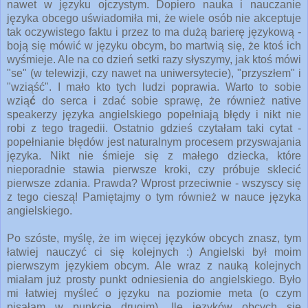
nawet w języku ojczystym. Dopiero nauka i nauczanie
języka obcego uświadomiła mi, że wiele osób nie akceptuje
tak oczywistego faktu i przez to ma dużą barierę językową -
boją się mówić w języku obcym, bo martwią się, że ktoś ich
wyśmieje. Ale na co dzień setki razy słyszymy, jak ktoś mówi
"se" (w telewizji, czy nawet na uniwersytecie), "przyszłem" i
"wziąść". I mało kto tych ludzi poprawia. Warto to sobie
wzią
ć
do serca i zdać sobie sprawę, że również native
speakerzy języka angielskiego popełniają błędy i nikt nie
robi z tego tragedii. Ostatnio gdzieś czytałam taki cytat -
popełnianie błędów jest naturalnym procesem przyswajania
języka. Nikt nie śmieje się z małego dziecka, które
nieporadnie stawia pierwsze kroki, czy próbuje sklecić
pierwsze zdania. Prawda? Wprost przeciwnie - wszyscy się
z tego cieszą! Pamiętajmy o tym również w nauce języka
angielskiego.
Po szóste, myślę, że im więcej języków obcych znasz, tym
łatwiej nauczyć ci się kolejnych :) Angielski był moim
pierwszym językiem obcym. Ale wraz z nauką kolejnych
miałam już prosty punkt odniesienia do angielskiego. Było
mi łatwiej myśleć o języku na poziomie meta (o czym
pisałam w punkcie drugim). Ile języków obcych się