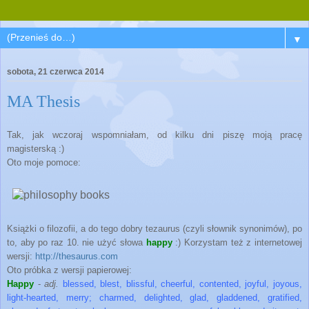
▼
sobota, 21 czerwca 2014
MA Thesis
Tak, jak wczoraj wspomniałam, od kilku dni piszę moją pracę
magisterską :)
Oto moje pomoce:
Książki o filozofii, a do tego dobry tezaurus (czyli słownik synonimów), po
to, aby po raz 10. nie użyć słowa
happy
:) Korzystam też z internetowej
wersji:
http://thesaurus.com
Oto próbka z wersji papierowej:
Happy
-
adj.
blessed, blest, blissful, cheerful, contented, joyful, joyous,
light-hearted, merry; charmed, delighted, glad, gladdened, gratified,