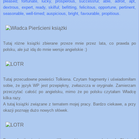
pleased; fortunate, lucky, prosperous, successful; able, adroit, apt,
dextrous, expert, ready, skilful; befitting, felicitous, opportune, pertinent,
seasonable, well-timed; auspicious, bright, favourable, propitious.
Tutaj różne książki zbierane przeze mnie przez lata, co prawda po
polsku, ale już idą do mnie wersje angielskie :)
Tutaj przecudowne powieści Tolkiena. Czytam fragmenty i uświadomiłam
sobie, że język WP jest przepiękny, zwłaszcza w oryginale. Zamierzam
przeczytać całość po angielsku, mimo że po polsku czytałam Władcę
kilka razy.
A tutaj książki związane z tematem mojej pracy. Bardzo ciekawe, a przy
okazji poznaję dużo nowych słówek.