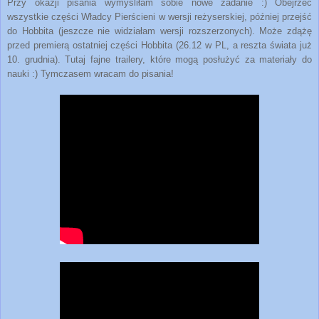
Przy okazji pisania wymyśliłam sobie nowe zadanie :) Obejrzeć
wszystkie części Władcy Pierścieni w wersji reżyserskiej, później przejść
do Hobbita (jeszcze nie widziałam wersji rozszerzonych). Może zdążę
przed premierą ostatniej części Hobbita (26.12 w PL, a reszta świata już
10. grudnia).
Tutaj fajne trailery, które mogą posłużyć za materiały do
nauki :)
Tymczasem wracam do pisania!