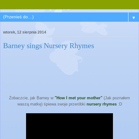
▼
wtorek, 12 sierpnia 2014
Barney sings Nursery Rhymes
Zobaczcie, jak Barney w
"How I met your mother"
(Jak poznałem
waszą matkę) śpiewa swoje przeróbki
nursery rhymes
:D