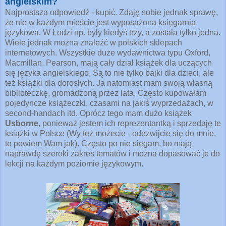
angielskim?
Najprostsza odpowiedź - kupić. Zdaję sobie jednak sprawę,
że nie w każdym mieście jest wyposażona księgarnia
językowa. W Łodzi np. były kiedyś trzy, a została tylko jedna.
Wiele jednak można znaleźć w polskich sklepach
internetowych. Wszystkie duże wydawnictwa typu Oxford,
Macmillan, Pearson, mają cały dział książek dla uczących
się języka angielskiego. Są to nie tylko bajki dla dzieci, ale
też książki dla dorosłych. Ja natomiast mam swoją własną
biblioteczkę, gromadzoną przez lata. Często kupowałam
pojedyncze książeczki, czasami na jakiś wyprzedażach, w
second-handach itd. Oprócz tego mam dużo książek
Usborne
, ponieważ jestem ich reprezentantką i sprzedaję te
książki w Polsce (Wy też możecie - odezwijcie się do mnie,
to powiem Wam jak). Często po nie sięgam, bo mają
naprawdę szeroki zakres tematów i można dopasować je do
lekcji na każdym poziomie językowym.