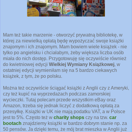
Mam też takie marzenie - otworzyć prywatną bibliotekę, w
której za niewielką opłatą będę wypożyczać swoje książki
znajomym i ich znajomym. Mam bowiem wiele książek - nie
tylko po angielsku i chciałabym, żeby większa liczba osób
miała do nich dostęp. Przygotowuję się oczywiście również
do kwietniowej edycji
Wielkiej Wymiany Książkowej
, w
ostatniej edycji wymieniłam się na 5 bardzo ciekawych
książek, z tym, że po polsku.
Można też oczywiście ściągać książki z Anglii czy z Ameryki,
czy też kupić na wyprzedażach podczas zamorskiej
wycieczki. Tutaj polecam przede wszystkim eBay oraz
Amazon, trzeba się jednak liczyć z dodatkową opłatą za
przesyłkę. Książki w UK nie mają podatku VAT, a w Polsce
jest to 5%. Często też w
charity shops
czy na tzw.
car
bootach
znajdziemy książki w bardzo dobrym stanie np. za
50 pensów. Ja dzięki temu, że mój brat mieszka w Anglii już