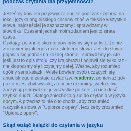
podczas czytania dla przyjemności?
Jesteśmy bowiem przyzwyczajeni, że podczas czytania na
lekcji języka angielskiego chcemy znać w tekście wszystkie
słowa, najczęściej je zaznaczamy i sprawdzamy w
słowniku. Czasami jednak moim zdaniem jest to strata
czasu.
Czytając po angielsku nie powinniśmy się martwić, że nie
zrozumiemy jakiegoś mało istotnego słowa. Jeśli to słowo
pojawia się jednak na każdej stronie - sprawdźmy je. Ale
jeśli jest to opis stroju, czy krajobrazu i pojawił się tylko raz -
nie kłopoczmy się i czytajmy dalej. Ważne, aby rozumieć
ogólny sens książki. Wiele bowiem osób uczących się
angielskiego przestaje czytać tzw.
readersy
, ponieważ gdy
poziom jest zbyt wysoki, a oni nie rozumieją wielu słów,
zaczynają sprawdzać je wszystkie po kolei, co ich dość
szybko nudzi. Dlatego zniechęcają się do czytania w języku
obcym. A przecież to nie o to chodzi, aby zrozumieć
wszystkie słowa w "Upiorze z opery", lecz żeby zrozumieć
"Upiora z opery".
Skąd wziąć książki do czytania w języku