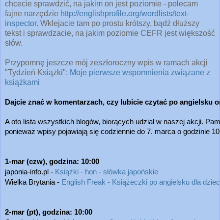
chcecie sprawdzić, na jakim on jest poziomie - polecam
fajne narzędzie
http://englishprofile.org/wordlists/text-
inspector
. Wklejacie tam po prostu krótszy, bądź dłuższy
tekst i sprawdzacie, na jakim poziomie CEFR jest większość
słów.
Przypomnę jeszcze mój zeszłoroczny wpis w ramach akcji
"Tydzień Książki":
Moje pierwsze wspomnienia związane z
książkami
Dajcie znać w komentarzach, czy lubicie czytać po angielsku ora
A oto lista wszystkich blogów, biorących udział w naszej akcji. Pamię
ponieważ wpisy pojawiają się codziennie do 7. marca o godzinie 10
1-mar (czw), godzina: 10:00
japonia-info.pl - 
Książki - hon - słówka japońskie
Wielka Brytania - 
English Freak - Książeczki po angielsku dla dziec
2-mar (pt), godzina: 10:00