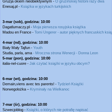
Gruzja okiem nieobiektywnym - 
O gruzińskiej historii razy dwa
Enesaj.pl - 
Książka w językach turkijskich
3-mar (sob), godzina: 10:00
Dagatlumaczy.pl - 
Moja pierwsza rosyjska książka
Madou en France - 
Tomi Ungerer - autor pięknych francuskich ksią
4-mar (nd), godzina: 10:00 
Biały Mały Tajfun - 
Youth
Studia, parla, ama 
- Mroczna strona Wenecji - Donna Leon 
5-mar (pon), godzina: 10:00          
italia-nel-cuore - 
Jak czytać książki w języku obcym?
6-mar (wt), godzina: 10:00 
Demain,viens avec tes parents! - 
Tydzień Książki
Norwegolożka – 
Kryminały na Wielkanoc
7-mar (śr), godzina: 10:00
Szwecjoblog - 
Książki, o których nie potrafię napisać