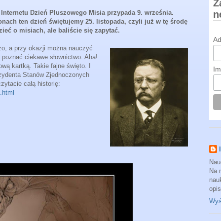
Z
Internetu Dzień Pluszowego Misia przypada 9. września.
n
nach ten dzień świętujemy 25. listopada, czyli już w tę środę
zieć o misiach, ale baliście się zapytać.
Ad
o, a przy okazji można nauczyć
 i poznać ciekawe słownictwo. Aha!
ą kartką. Takie fajne święto. I
Im
ezydenta Stanów Zjednoczonych
ytacie całą historię:
.html
Nau
Na 
nauk
opi
Wyśw