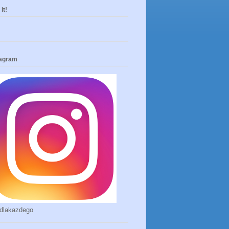
it!
tagram
dlakazdego