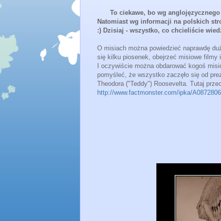
To ciekawe, bo wg anglojęzycznego 
Natomiast wg informacji na polskich stro
:) Dzisiaj - wszystko, co chcieliście wied
O misiach można powiedzieć naprawdę duż
się kilku piosenek, obejrzeć misiowe filmy
I oczywiście można obdarować kogoś misiow
pomyśleć, że wszystko zaczęło się od pr
Theodora ("Teddy") Roosevelta. Tutaj przecz
http://www.factmonster.com/ipka/A0872806