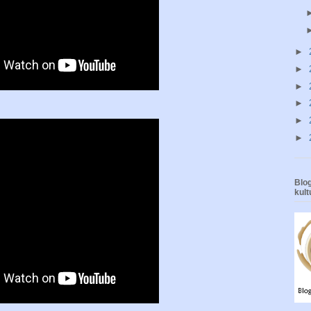
►
►
►
►
►
►
Blog
kul