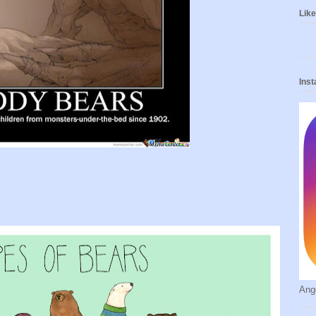
Like 
Ins
Ang