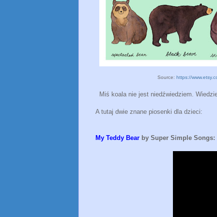
Source:
https://www.etsy.c
Miś koala nie jest niedźwiedziem. Wiedziel
A tutaj dwie znane piosenki dla dzieci:
My Teddy Bear
by Super Simple Songs: