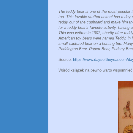
The teddy bear is one of the most popular t
too. This lovable stuffed animal has a day a
teddy out of the cupboard and make him the c
for a teddy bear’s favorite activity, having 
This was written in 1907, shortly after ted
American toy bears were named Teddy, in h
small captured bear on a hunting trip. Ma
Paddington Bear, Rupert Bear, Pudsey Bear
Source:
https://www.daysoftheyear.com/da
Wśród książek na pewno warto wspomnieć