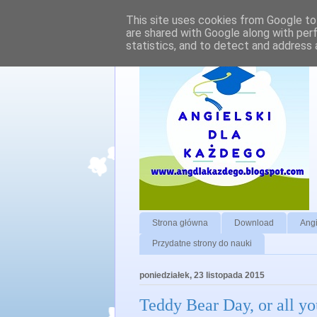
This site uses cookies from Google to 
are shared with Google along with per
statistics, and to detect and address 
Strona główna
Download
Angi
Przydatne strony do nauki
poniedziałek, 23 listopada 2015
Teddy Bear Day, or all y