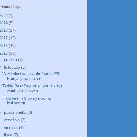
hiwum bloga
2023
(1)
2019
(5)
2018
(17)
2017
(15)
2016
(40)
2015
(30)
►
grudnia
(1)
▼
listopada
(3)
W 80 blogów dookoła świata #20 -
Pomysły na prezen...
Teddy Bear Day, or all you always
wanted to know a...
Halloween - 9 pomysłów na
Halloween
►
października
(4)
►
września
(3)
►
sierpnia
(4)
►
lipca
(7)