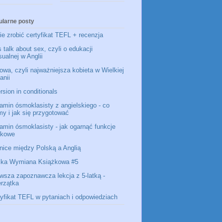
ularne posty
e zrobić certyfikat TEFL + recenzja
s talk about sex, czyli o edukacji
ualnej w Anglii
owa, czyli najważniejsza kobieta w Wielkiej
anii
rsion in conditionals
amin ósmoklasisty z angielskiego - co
my i jak się przygotować
amin ósmoklasisty - jak ogarnąć funkcje
ykowe
nice między Polską a Anglią
lka Wymiana Książkowa #5
rwsza zapoznawcza lekcja z 5-latką -
erzątka
tyfikat TEFL w pytaniach i odpowiedziach