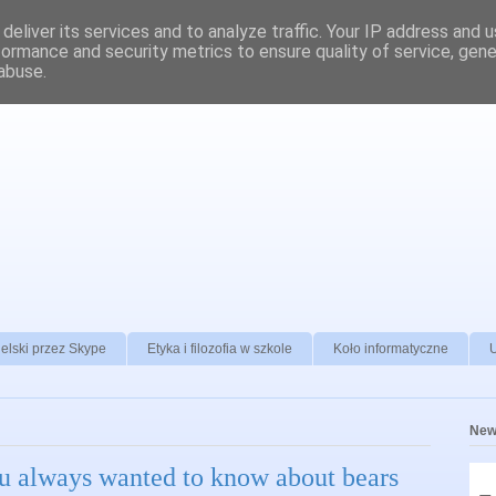
deliver its services and to analyze traffic. Your IP address and 
formance and security metrics to ensure quality of service, gen
abuse.
elski przez Skype
Etyka i filozofia w szkole
Koło informatyczne
New
ou always wanted to know about bears