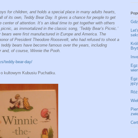
oys for children, and holds a special place in many adults hearts,
Pop
ll of its own, Teddy Bear Day. It gives a chance for people to get
Gdzi
enter of attention. It’s an ideal time to get together with others
a picnic, as immortalized in the classic song, ‘Teddy Bear’s Picnic.’
Let'
dy bears were first manufactured in Europe and America. The
seks
onor of President Theodore Roosevelt, who had refused to shoot a
Król
ny teddy bears have become famous over the years, including
Bryt
 and, of course, Winnie the Pooh.
Inve
ys/teddy-bear-day/
Egz
wie
 o kultowym Kubusiu Puchatku.
Egz
jęz
Róż
Wie
Pie
zwi
Cer