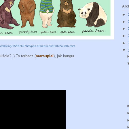
Arc
►
►
►
►
►
om/listing/155676276/types-of-bears-print10x24-with-mint
▼
iście? ;) To torbacz (
marsupial
), jak kangur.