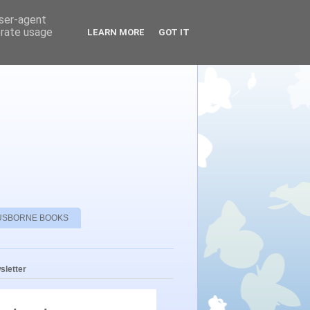
user-agent
erate usage
LEARN MORE
GOT IT
USBORNE BOOKS
sletter