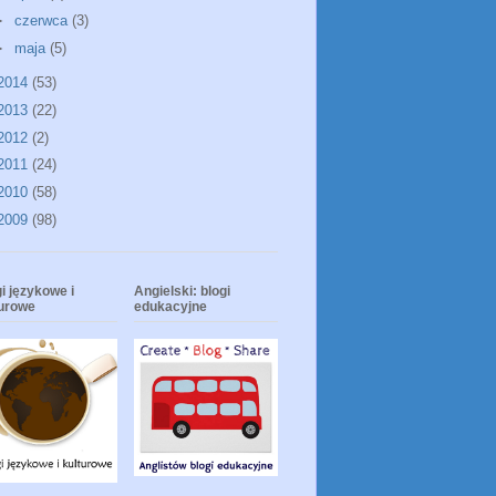
►
czerwca
(3)
►
maja
(5)
2014
(53)
2013
(22)
2012
(2)
2011
(24)
2010
(58)
2009
(98)
i językowe i
Angielski: blogi
turowe
edukacyjne