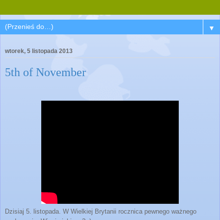
▼
wtorek, 5 listopada 2013
5th of November
Dzisiaj 5. listopada. W Wielkiej Brytanii rocznica pewnego ważnego