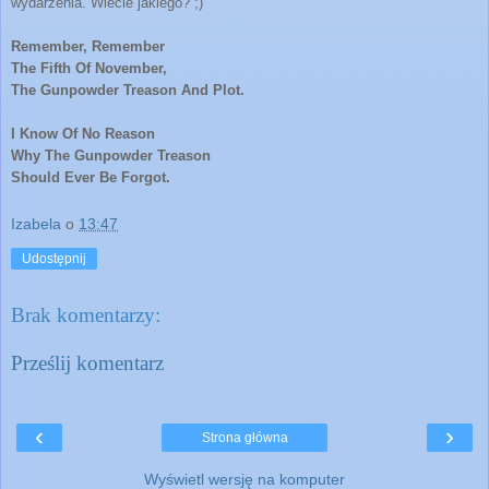
wydarzenia. Wiecie jakiego? ;)
Remember, Remember
The Fifth Of November,
The Gunpowder Treason And Plot.
I Know Of No Reason
Why The Gunpowder Treason
Should Ever Be Forgot.
Izabela
o
13:47
Udostępnij
Brak komentarzy:
Prześlij komentarz
‹
›
Strona główna
Wyświetl wersję na komputer