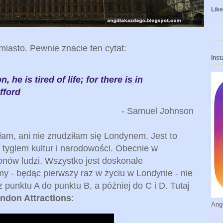
Like 
iasto. Pewnie znacie ten cytat:
Ins
, he is tired of life; for there is in
afford
- Samuel Johnson
am, ani nie znudziłam się Londynem. Jest to
st tyglem kultur i narodowości. Obecnie w
onów ludzi. Wszystko jest doskonale
y - będąc pierwszy raz w życiu w Londynie - nie
z punktu A do punktu B, a później do C i D. Tutaj
ndon Attractions
:
Ang