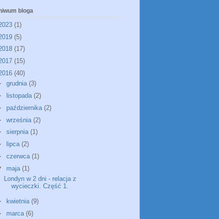
hiwum bloga
2023
(1)
2019
(5)
2018
(17)
2017
(15)
2016
(40)
►
grudnia
(3)
►
listopada
(2)
►
października
(2)
►
września
(2)
►
sierpnia
(1)
►
lipca
(2)
►
czerwca
(1)
▼
maja
(1)
Londyn w 2 dni - relacja z
wycieczki. Część 1.
►
kwietnia
(9)
►
marca
(6)