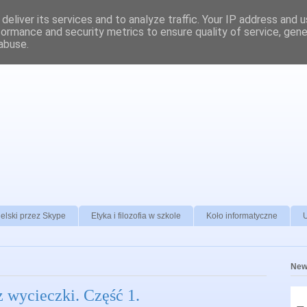
deliver its services and to analyze traffic. Your IP address and 
formance and security metrics to ensure quality of service, gen
abuse.
elski przez Skype
Etyka i filozofia w szkole
Koło informatyczne
New
z wycieczki. Część 1.