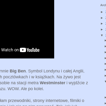
Arc
►
►
►
►
▼
 mnie
Big Ben
. Symbol Londynu i całej Anglii,
ch pocztówkach i w książkach. Na żywo jest
sobie na stacji metra
Westminster
i wyjdźcie z
azu. WOW. Ale po kolei.
m przewodniki, strony internetowe, filmiki o