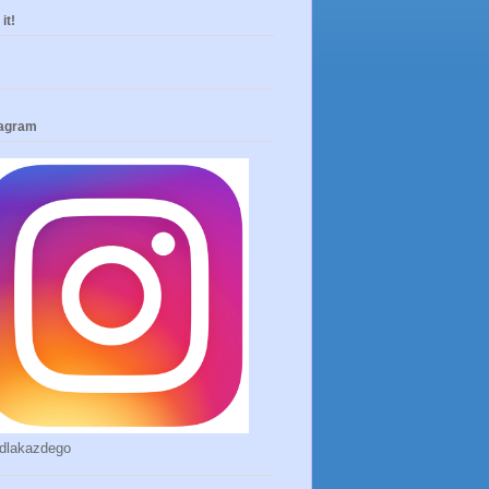
it!
tagram
dlakazdego