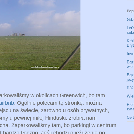
Pop
Gdzi
Let'
seks
Król
Bryt
Inve
Egz
wie
Egz
jęz
Róż
arkowaliśmy w okolicach Greenwich, bo tam
Wie
airbnb
. Ogólnie polecam tę stronkę, można
Pie
zwi
jscu na świecie, zarówno u osób prywatnych,
śmy u pewnej miłej Hinduski, zrobiła nam
Cer
ocna. Zaparkowaliśmy tam, bo parkingi w centrum
t bardzo tłoczno. Jeśli chodzi o jeżdżenie po