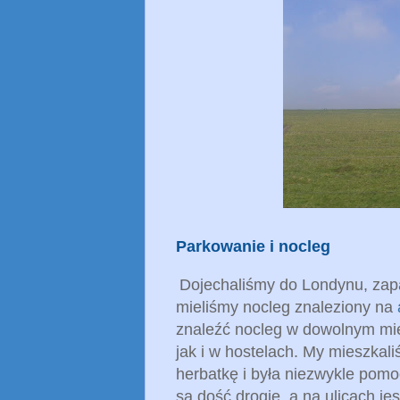
Parkowanie i nocleg
Dojechaliśmy do Londynu, zap
mieliśmy nocleg znaleziony na
znaleźć nocleg w dowolnym mie
jak i w hostelach. My mieszkali
herbatkę i była niezwykle pom
są dość drogie, a na ulicach jes