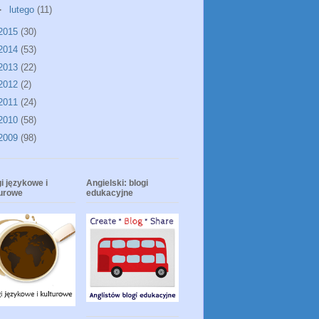
►
lutego
(11)
2015
(30)
2014
(53)
2013
(22)
2012
(2)
2011
(24)
2010
(58)
2009
(98)
i językowe i
Angielski: blogi
turowe
edukacyjne