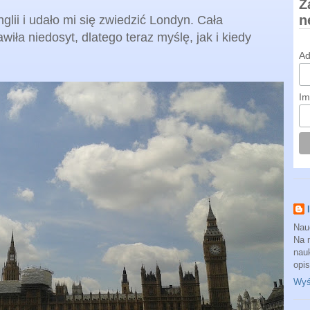
Z
n
lii i udało mi się zwiedzić Londyn. Cała
wiła niedosyt, dlatego teraz myślę, jak i kiedy
Ad
Im
Nau
Na 
nauk
opi
Wyśw