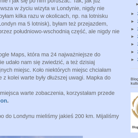
ie i jak się po nim poruszać. Tak, jak już
wsza w życiu wizyta w Londynie, nigdy nie
►
yłam kilka razu w okolicach, np. na lotnisku
►
ondyn ma 5 lotnisk), byłam też przejazdem,
►
zez południowo-wschodnią część, ale nigdy nie
►
►
►
gle Maps, która ma 24 najważniejsze do
►
e udało nam się zwiedzić, a też dzisiaj
jnych miejsc. Koło niektórych miejsc chciałam
ne z kolei warte były dłuższej uwagi. Mapka do
Blog
kul
 miejsca warte zobaczenia, korzystałam przede
don
.
o do Londynu mieliśmy jakieś 200 km. Mijaliśmy