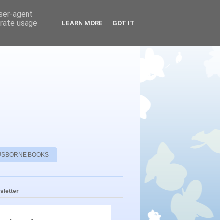
user-agent
erate usage
LEARN MORE
GOT IT
USBORNE BOOKS
sletter