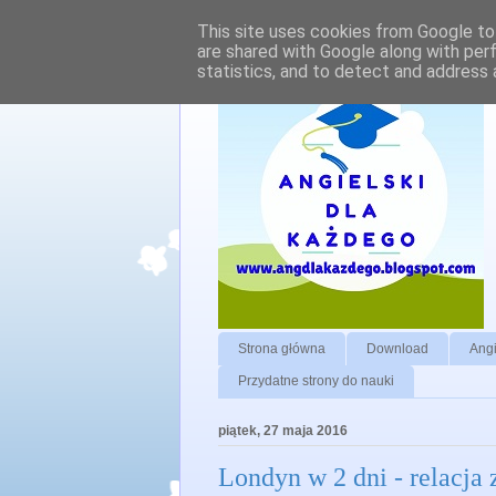
This site uses cookies from Google to 
are shared with Google along with per
statistics, and to detect and address 
Strona główna
Download
Angi
Przydatne strony do nauki
piątek, 27 maja 2016
Londyn w 2 dni - relacja 