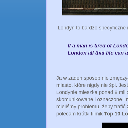
Londyn to bardzo specyficzne m
If a man is tired of London
London all that life can 
Ja w żaden sposób nie zmęczył
miasto, które nigdy nie śpi. Je
Londynie mieszka ponad 8 mili
skomunikowane i oznaczone i m
mieliśmy problemu, żeby trafić 
polecam krótki filmik
Top 10 Lo