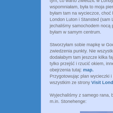
tym, co warto zwiedzić w Londyn
wspomniałam, była to moja pier
byłam tam na wycieczce, choć b
London Luton i Stansted (sam L
jechaliśmy samochodem nocą pr
byłam w samym centrum.
Stworzyłam sobie mapkę w Goo
zwiedzenia punkty. Nie wszystki
dodałabym tam jeszcze kilka fa
tylko przejść i rzucić okiem, in
obejrzenia tutaj:
map.
Przygotowując plan wycieczki i
wszystkim ze strony
Visit Lon
Wyjechaliśmy z samego rana, b
m.in. Stonehenge: