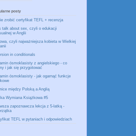
ularne posty
e zrobić certyfikat TEFL + recenzja
s talk about sex, czyli o edukacji
ualnej w Anglii
owa, czyli najważniejsza kobieta w Wielkiej
anii
rsion in conditionals
amin ósmoklasisty z angielskiego - co
my i jak się przygotować
amin ósmoklasisty - jak ogarnąć funkcje
ykowe
nice między Polską a Anglią
lka Wymiana Książkowa #5
rwsza zapoznawcza lekcja z 5-latką -
erzątka
tyfikat TEFL w pytaniach i odpowiedziach