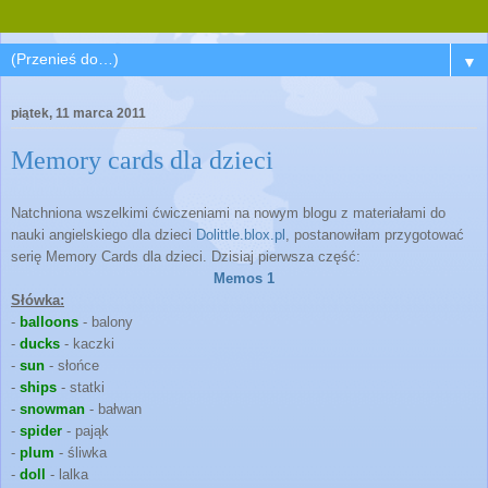
▼
piątek, 11 marca 2011
Memory cards dla dzieci
Natchniona wszelkimi ćwiczeniami na nowym blogu z materiałami do
nauki angielskiego dla dzieci
Dolittle.blox.pl
, postanowiłam przygotować
serię Memory Cards dla dzieci. Dzisiaj pierwsza część:
Memos 1
Słówka:
-
balloons
- balony
-
ducks
- kaczki
-
sun
- słońce
-
ships
- statki
-
snowman
- bałwan
-
spider
- pająk
-
plum
- śliwka
-
doll
- lalka